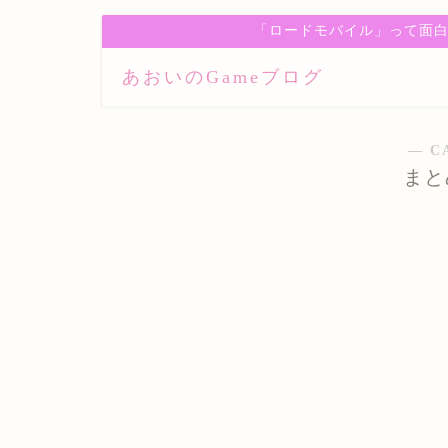
「ロードモバイル」って面白
あおいのGameブログ
― C
まと