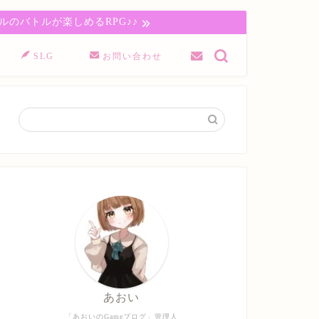
のバトルが楽しめるRPG♪♪
SLG
お問い合わせ
あおい
「あおいのGameブログ」管理人