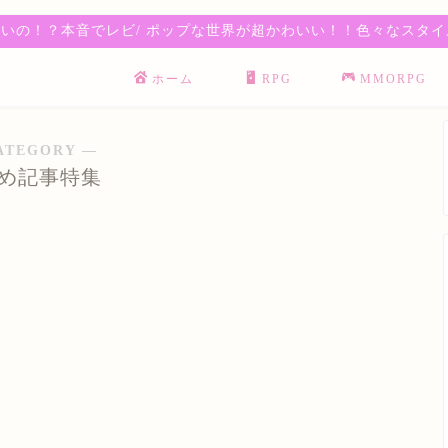
いの！？本音でレビ/ ポップな世界が超かわいい！！色々なスタイル
ホーム
RPG
MMORPG
ATEGORY ―
め記事特集