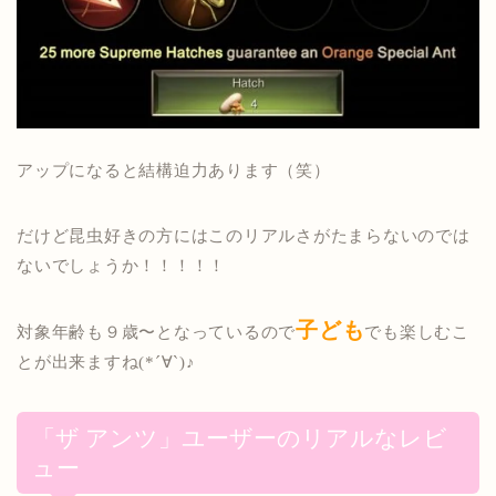
アップになると結構迫力あります（笑）
だけど昆虫好きの方にはこのリアルさがたまらないのでは
ないでしょうか！！！！！
子ども
対象年齢も９歳〜となっているので
でも楽しむこ
とが出来ますね(*´∀`)♪
「ザ アンツ」ユーザーのリアルなレビ
ュー