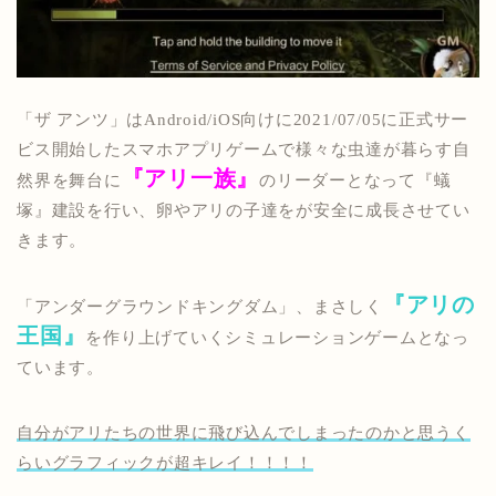
「ザ アンツ」はAndroid/iOS向けに2021/07/05に正式サー
ビス開始したスマホアプリゲームで
様々な虫達が暮らす自
『アリ一族』
然界を舞台に
のリーダー
となって『蟻
塚』建設を行い、卵やアリの子達をが安全に成長させてい
きます。
『アリの
「アンダーグラウンドキングダム」、まさしく
王国』
を作り上げていくシミュレーションゲームとなっ
ています。
自分がアリたちの世界に飛び込んでしまったのかと思うく
らいグラフィックが超キレイ！！！！