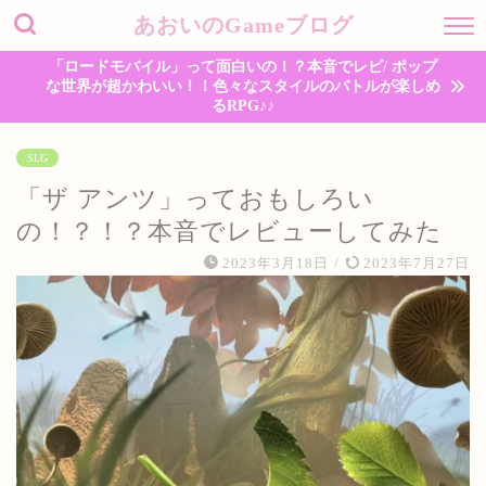
あおいのGameブログ
「ロードモバイル」って面白いの！？本音でレビ/ ポップ
な世界が超かわいい！！色々なスタイルのバトルが楽しめ
るRPG♪♪
SLG
「ザ アンツ」っておもしろい
の！？！？本音でレビューしてみた
2023年3月18日
/
2023年7月27日