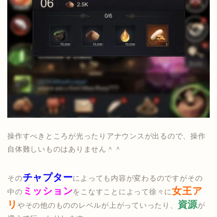
操作すべきところが光ったりアナウンスが出るので、操作
自体難しいものはありません＾＾
チャプター
その
によっても内容が変わるのですがその
ミッション
女王ア
中の
をこなすことによって徐々に
リ
資源
やその他のもののレベルが上がっていったり、
が