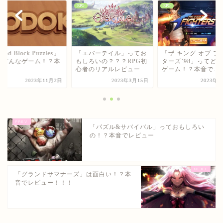
RPG
RPG
ム
od Block Puzzles」
「エバーテイル」ってお
「ザ キング オブ フ
てどんなゲーム！？本
もしろいの？？？RPG初
ターズ’98」ってど
...
心者のリアルレビュー
ゲーム！？本音で...
2023年11月2日
2023年3月15日
2023年
「パズル&サバイバル」っておもしろい
の！？本音でレビュー
「グランドサマナーズ」は面白い！？本
音でレビュー！！！