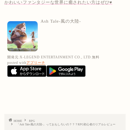
かわいいファンタジーな世界に癒されたい方はぜひ♥
Ash Tale-風の大陸-
開発元:
X-LEGEND ENTERTAINMENT CO., LTD.
無料
posted with
アプリーチ
HOME
RPG
「Ash Tale-風の大陸-」っておもしろいの？？？RPG初心者のリアルレビュー