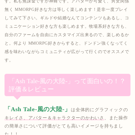
す。私も無課金ですが神裔です。アバターが可愛く、男女関係
無く MMORPG好きな方は等しく楽しめます！是非一度プレイ
してみて下さい。ギルドや結婚なんてコンテンツもあるし、コ
ミュニケーション好きな方も楽しめます。牧場系好きな方も、
自分のファームを自由にカスタマイズ出来るので、楽しめるか
と。何より MMORPG好きからすると、ドンドン強くなってく
感を味わいながらコミュニティが広がって行くのでオススメで
す。
「Ash Tale-風の大陸-」って面白いの！？
評価＆レビュー
「Ash Tale-風の大陸-」
は全体的にグラフィックの
キレイさ、アバター＆キャラクターのかわいさ
、また操作
の簡単さについて評価がとても高いイメージを持ちまし
た！！