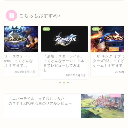
こちらもおすすめ♪
RPG
RPG
サマナーズウォー：
「崩壊：スターレイル」
「ザ キング オブ フ
y Arena」ってどんな
ってどんなゲーム！？本
ターズ’98」ってど
ム！？本音で...
音でレビューしてみま
ゲーム！？本音で...
し...
2023年4月14日
2023年
2023年8月1日
「エバーテイル」っておもしろい
の？？？RPG初心者のリアルレビュー