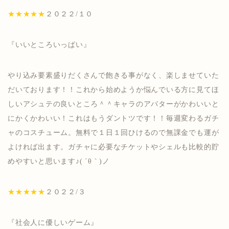
★★★★★
２０２２/１０
『いいところいっぱい』
やり込み要素盛りだくさんで飽きる事がなく、楽しませていた
だいております！！これから始めようか悩んでいる方に見てほ
しいアシュテの良いところ＾＾キャラのアバターがかわいいと
にかくかわいい！これはもうダントツです！！毎週変わるガチ
ャのコスチューム。無料で１日１回ひけるので無課金でも運が
よければ出ます。ガチャに必要なチケットやシェルも比較的貯
めやすいと思います♪( ´θ｀)ノ
★★★★★
２０２２/３
『社会人に優しいゲーム』