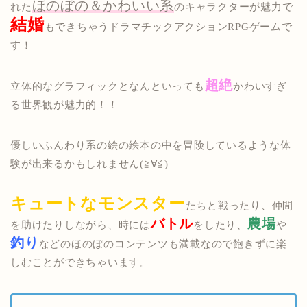
ほのぼの＆かわいい系
れた
のキャラクターが魅力で
結婚
もできちゃうドラマチックアクションRPGゲームで
す！
超絶
立体的なグラフィックとなんといっても
かわいすぎ
る世界観が魅力的！！
優しいふんわり系の絵の絵本の中を冒険しているような体
験が出来るかもしれません(≧∀≦)
キュートなモンスター
たちと戦ったり、仲間
バトル
農場
を助けたりしながら、時には
をしたり、
や
釣り
などのほのぼのコンテンツも満載なので飽きずに楽
しむことができちゃいます。