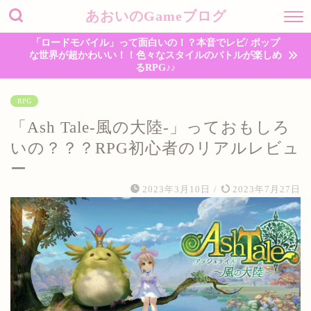
あおいのGameブログ
「ロードモバイル」って面白いの！？本音でレビ/ ポップ
な世界が超かわいい！！色々なスタイルのバトルが楽しめ
るRPG♪♪
RPG
「Ash Tale-風の大陸-」っておもしろ
いの？？？RPG初心者のリアルレビュ
ー
2023年3月10日
/
2023年7月27日