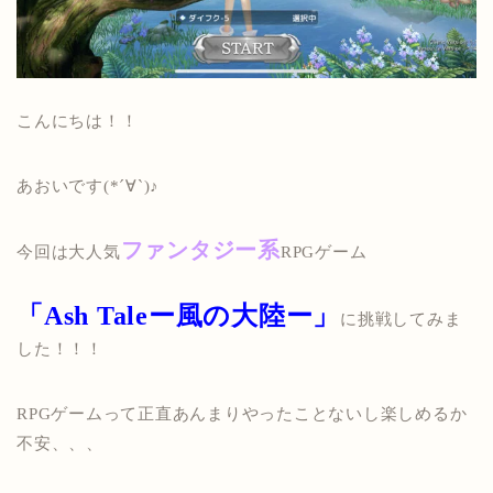
こんにちは！！
あおいです(*´∀`)♪
ファンタジー系
今回は大人気
RPGゲーム
「Ash Taleー風の大陸ー」
に挑戦してみま
した！！！
RPGゲームって正直あんまりやったことないし楽しめるか
不安、、、