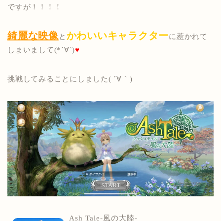
ですが！！！！
綺麗な映像
かわいいキャラクター
と
に惹かれて
しまいまして(*´∀`)
♥
挑戦してみることにしました( ´∀｀)
Ash Tale-風の大陸-