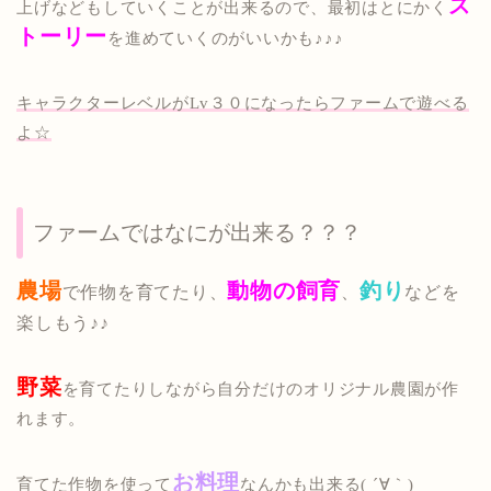
ス
上げなどもしていくことが出来るので、最初はとにかく
トーリー
を進めていくのがいいかも♪♪♪
キャラクターレベルがLv３０になったらファームで遊べる
よ☆
ファームではなにが出来る？？？
農
場
動物の飼育
釣り
で作物を育てたり、
、
などを
楽しもう♪♪
野菜
を育てたりしながら自分だけのオリジナル農園が作
れます。
お料理
育てた作物を使って
なんかも出来る( ´∀｀)